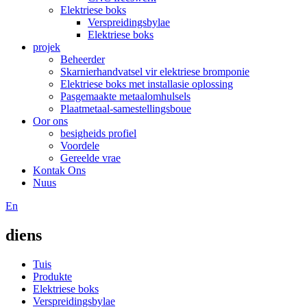
Elektriese boks
Verspreidingsbylae
Elektriese boks
projek
Beheerder
Skarnierhandvatsel vir elektriese bromponie
Elektriese boks met installasie oplossing
Pasgemaakte metaalomhulsels
Plaatmetaal-samestellingsboue
Oor ons
besigheids profiel
Voordele
Gereelde vrae
Kontak Ons
Nuus
En
diens
Tuis
Produkte
Elektriese boks
Verspreidingsbylae