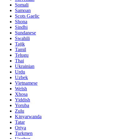
Somali
Samoan
Scots Gaelic
Shona
Sindhi
Sundanese
Swahili
Tajik
Tamil
Telugu
Thai
Ukrainian
Urdu
Uzbek
Vietnamese
Welsh
Xhosa
Yiddish
Yoruba
Zulu
Kinyarwanda
Tatar
Oriya
Turkmen
Uyghur