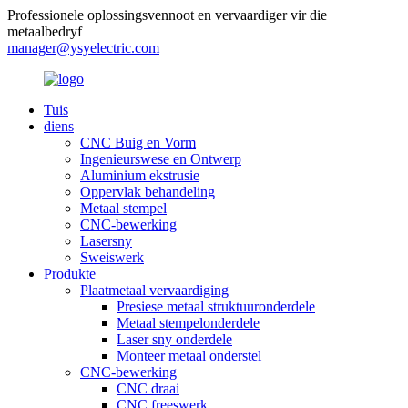
Professionele oplossingsvennoot en vervaardiger vir die
metaalbedryf
manager@ysyelectric.com
Tuis
diens
CNC Buig en Vorm
Ingenieurswese en Ontwerp
Aluminium ekstrusie
Oppervlak behandeling
Metaal stempel
CNC-bewerking
Lasersny
Sweiswerk
Produkte
Plaatmetaal vervaardiging
Presiese metaal struktuuronderdele
Metaal stempelonderdele
Laser sny onderdele
Monteer metaal onderstel
CNC-bewerking
CNC draai
CNC freeswerk