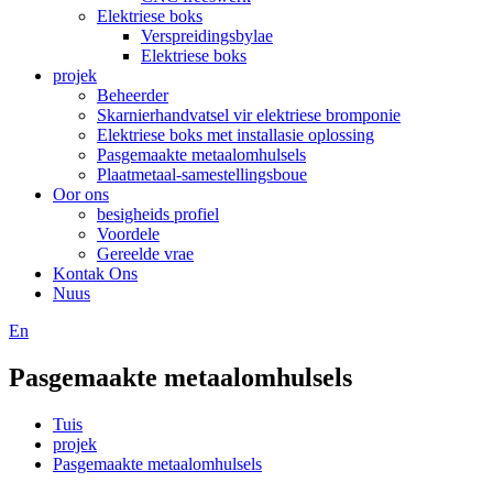
Elektriese boks
Verspreidingsbylae
Elektriese boks
projek
Beheerder
Skarnierhandvatsel vir elektriese bromponie
Elektriese boks met installasie oplossing
Pasgemaakte metaalomhulsels
Plaatmetaal-samestellingsboue
Oor ons
besigheids profiel
Voordele
Gereelde vrae
Kontak Ons
Nuus
En
Pasgemaakte metaalomhulsels
Tuis
projek
Pasgemaakte metaalomhulsels