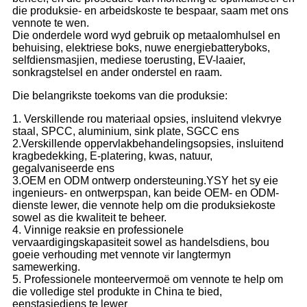
die produksie- en arbeidskoste te bespaar, saam met ons
vennote te wen.
Die onderdele word wyd gebruik op metaalomhulsel en
behuising, elektriese boks, nuwe energiebatteryboks,
selfdiensmasjien, mediese toerusting, EV-laaier,
sonkragstelsel en ander onderstel en raam.
Die belangrikste toekoms van die produksie:
1. Verskillende rou materiaal opsies, insluitend vlekvrye
staal, SPCC, aluminium, sink plate, SGCC ens
2.Verskillende oppervlakbehandelingsopsies, insluitend
kragbedekking, E-platering, kwas, natuur,
gegalvaniseerde ens
3.OEM en ODM ontwerp ondersteuning.YSY het sy eie
ingenieurs- en ontwerpspan, kan beide OEM- en ODM-
dienste lewer, die vennote help om die produksiekoste
sowel as die kwaliteit te beheer.
4. Vinnige reaksie en professionele
vervaardigingskapasiteit sowel as handelsdiens, bou
goeie verhouding met vennote vir langtermyn
samewerking.
5. Professionele monteervermoë om vennote te help om
die volledige stel produkte in China te bied,
eenstasiediens te lewer