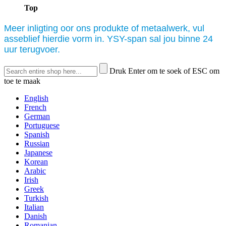
Top
Meer inligting oor ons produkte of metaalwerk, vul
asseblief hierdie vorm in. YSY-span sal jou binne 24
uur terugvoer.
Druk Enter om te soek of ESC om
toe te maak
English
French
German
Portuguese
Spanish
Russian
Japanese
Korean
Arabic
Irish
Greek
Turkish
Italian
Danish
Romanian