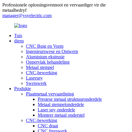
Professionele oplossingsvennoot en vervaardiger vir die
metaalbedryf
manager@ysyelectric.com
Tuis
diens
CNC Buig en Vorm
Ingenieurswese en Ontwerp
Aluminium ekstrusie
Oppervlak behandeling
Metaal stempel
CNC-bewerking
Lasersny
Sweiswerk
Produkte
Plaatmetaal vervaardiging
Presiese metaal struktuuronderdele
Metaal stempelonderdele
Laser sny onderdele
Monteer metaal onderstel
CNC-bewerking
CNC draai
CNC freeswerk