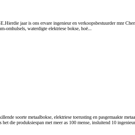
erdie jaar is ons ervare ingenieur en verkoopsbestuurder mnr Chene
um-omhulsels, waterdigte elektriese bokse, hoë...
skillende soorte metaalbokse, elektriese toerusting en pasgemaakte me
ns het die produksiespan met meer as 100 mense, insluitend 10 ingenie