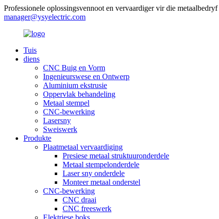
Professionele oplossingsvennoot en vervaardiger vir die metaalbedryf
manager@ysyelectric.com
Tuis
diens
CNC Buig en Vorm
Ingenieurswese en Ontwerp
Aluminium ekstrusie
Oppervlak behandeling
Metaal stempel
CNC-bewerking
Lasersny
Sweiswerk
Produkte
Plaatmetaal vervaardiging
Presiese metaal struktuuronderdele
Metaal stempelonderdele
Laser sny onderdele
Monteer metaal onderstel
CNC-bewerking
CNC draai
CNC freeswerk
Elektriese boks