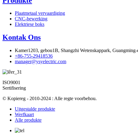
Produkte
Plaatmetaal vervaardiging
CNC-bewerking
Elektriese boks
Kontak Ons
Kamer1203, gebou1B, Shangzhi Wetenskappark, Guangming-di
+86-755-29418536
manager@ysyelectric.com
ISO9001
Sertifisering
© Kopiereg - 2010-2024 : Alle regte voorbehou.
Uitgestalde produkte
Werfkaart
Alle produkte