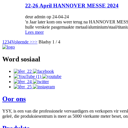
22-26 April HANNOVER MESSE 2024
deur admin op 24-04-24
'n Jaar later kom ons weer terug na HANNOVER MESSE.Hi
hulle verskeie pasgemaakte metaal/aluminium/staal/titani
Lees meer
1
2
3
4
Volgende >
>>
Bladsy 1 / 4
Word sosiaal
Oor ons
YSY, is een van die professionele vervaardigers en verkopers vir ver
geleë, die produksiesentrum is meer as 5000 vierkante meter beset, o