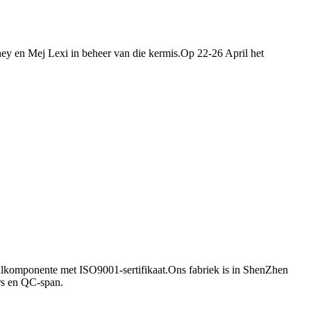
y en Mej Lexi in beheer van die kermis.Op 22-26 April het
taalkomponente met ISO9001-sertifikaat.Ons fabriek is in ShenZhen
urs en QC-span.