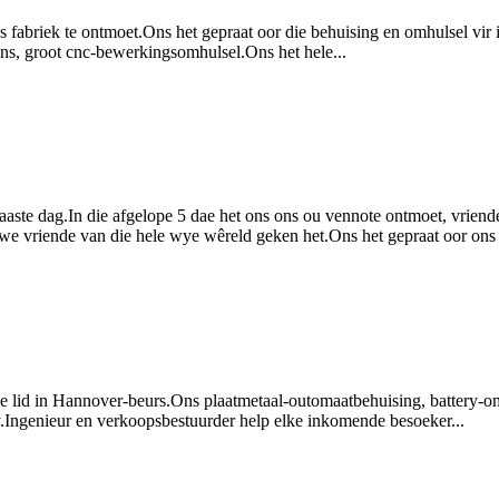
abriek te ontmoet.Ons het gepraat oor die behuising en omhulsel vir in
iens, groot cnc-bewerkingsomhulsel.Ons het hele...
aaste dag.In die afgelope 5 dae het ons ons ou vennote ontmoet, vrien
e vriende van die hele wye wêreld geken het.Ons het gepraat oor ons me
de lid in Hannover-beurs.Ons plaatmetaal-outomaatbehuising, battery-o
.Ingenieur en verkoopsbestuurder help elke inkomende besoeker...