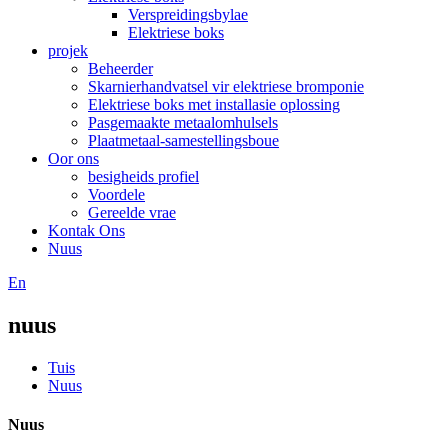
Verspreidingsbylae
Elektriese boks
projek
Beheerder
Skarnierhandvatsel vir elektriese bromponie
Elektriese boks met installasie oplossing
Pasgemaakte metaalomhulsels
Plaatmetaal-samestellingsboue
Oor ons
besigheids profiel
Voordele
Gereelde vrae
Kontak Ons
Nuus
En
nuus
Tuis
Nuus
Nuus