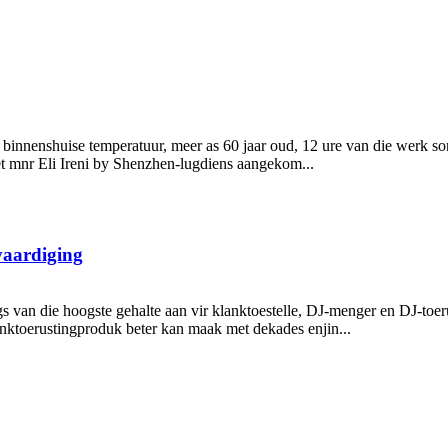
 binnenshuise temperatuur, meer as 60 jaar oud, 12 ure van die werk son
t mnr Eli Ireni by Shenzhen-lugdiens aangekom...
vaardiging
gs van die hoogste gehalte aan vir klanktoestelle, DJ-menger en DJ-toe
anktoerustingproduk beter kan maak met dekades enjin...