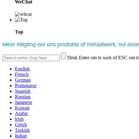
WeChat
Top
Meer inligting oor ons produkte of metaalwerk, vul asse
Druk Enter om te soek of ESC om t
English
French
German
Portuguese
Spanish
Russian
Japanese
Korean
Arabic
Irish
Greek
Turkish
Italian