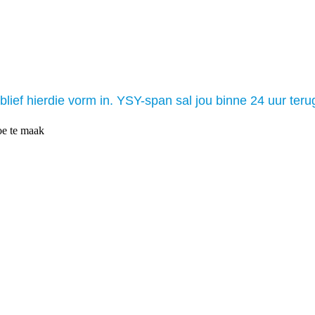
blief hierdie vorm in. YSY-span sal jou binne 24 uur teru
oe te maak